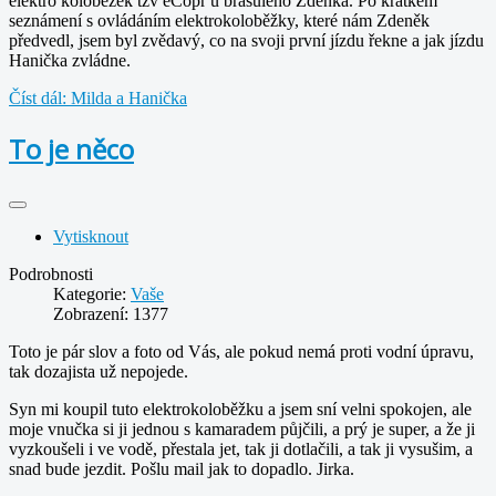
elektro koloběžek tzv eČopr u brašuleho Zdeňka. Po krátkém
seznámení s ovládáním elektrokoloběžky, které nám Zdeněk
předvedl, jsem byl zvědavý, co na svoji první jízdu řekne a jak jízdu
Hanička zvládne.
Číst dál: Milda a Hanička
To je něco
Vytisknout
Podrobnosti
Kategorie:
Vaše
Zobrazení: 1377
Toto je pár slov a foto od Vás, ale pokud nemá proti vodní úpravu,
tak dozajista už nepojede.
Syn mi koupil tuto elektrokoloběžku a jsem sní velni spokojen, ale
moje vnučka si ji jednou s kamaradem půjčili, a prý je super, a že ji
vyzkoušeli i ve vodě, přestala jet, tak ji dotlačili, a tak ji vysušim, a
snad bude jezdit. Pošlu mail jak to dopadlo. Jirka.