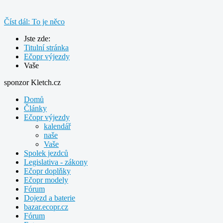
Číst dál: To je něco
Jste zde:
Titulní stránka
Ečopr výjezdy
Vaše
sponzor Kletch.cz
Domů
Články
Ečopr výjezdy
kalendář
naše
Vaše
Spolek jezdců
Legislativa - zákony
Ečopr doplňky
Ečopr modely
Fórum
Dojezd a baterie
bazar.ecopr.cz
Fórum