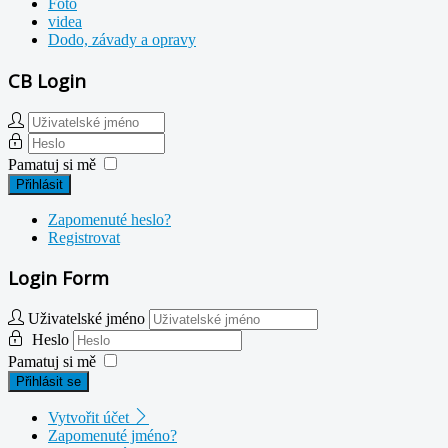
Foto
videa
Dodo, závady a opravy
CB Login
Pamatuj si mě
Přihlásit
Zapomenuté heslo?
Registrovat
Login Form
Uživatelské jméno
Heslo
Pamatuj si mě
Přihlásit se
Vytvořit účet
Zapomenuté jméno?